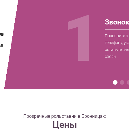
1
Звоно
ли
Позвоните в
телефону, ук
м!
оставьте за
связи
Прозрачные рольставни в Бронницах:
Цены