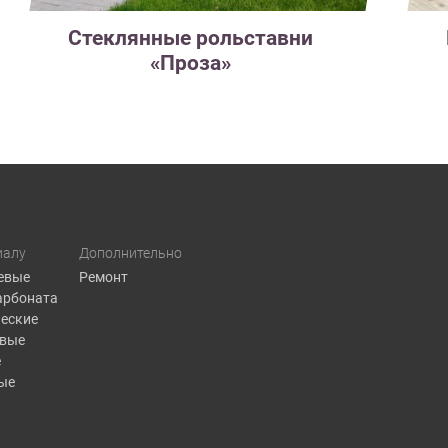
Стеклянные рольставни
«Проза»
иалу
Дополнительно
евые
Ремонт
арбоната
еские
овые
е
ые