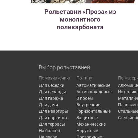
Рольставни «Проза» из
монолитного
поликарбоната
Выбор рольставней
По назначению
По типу
По матер
Для беседки
Автоматические
Алюмини
Для веранды
Антивандальные
Из полик
Для гаража
В проем
Металлич
Для дачи
Внутренние
Пластик
Для квартиры
Горизонтальные
Стальны
Для паркинга
Защитные
Стеклянн
Для террасы
Механические
На балкон
Наружные
На двери
Прозрачные