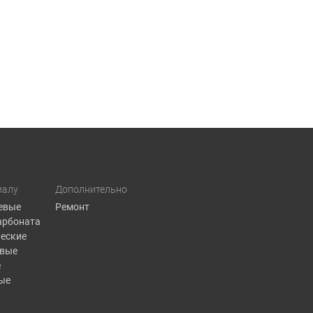
иалу
Дополнительно
евые
Ремонт
арбоната
еские
овые
е
ые