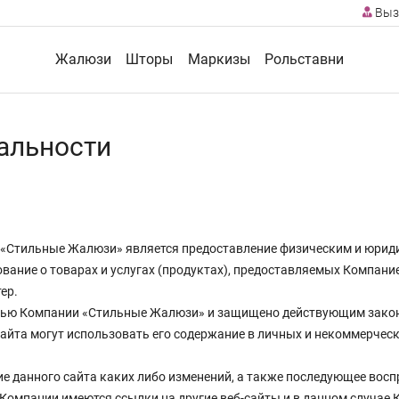
Выз
Жалюзи
Шторы
Маркизы
Рольставни
альности
 «Стильные Жалюзи» является предоставление физическим и юрид
вание о товарах и услугах (продуктах), предоставляемых Компани
ер.
стью Компании «Стильные Жалюзи» и защищено действующим зако
 сайта могут использовать его содержание в личных и некоммерчес
е данного сайта каких либо изменений, а также последующее восп
Компании имеются ссылки на другие веб-сайты и в данном случае К