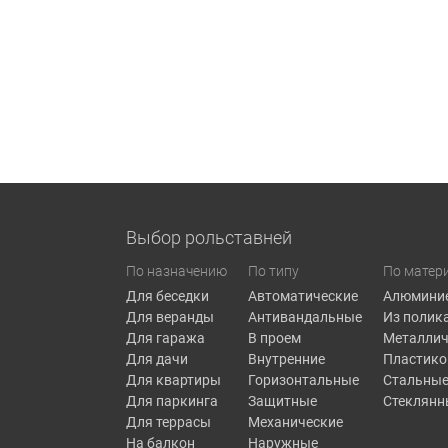
Выбор рольставней
По назначению
По типу
По матер
Для беседки
Автоматические
Алюмини
Для веранды
Антивандальные
Из полик
Для гаража
В проем
Металлич
Для дачи
Внутренние
Пластик
Для квартиры
Горизонтальные
Стальны
Для паркинга
Защитные
Стеклянн
Для террасы
Механические
На балкон
Наружные